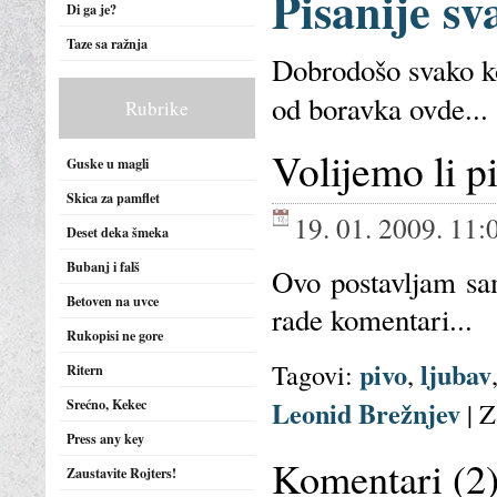
Pisanije sv
Di ga je?
Taze sa ražnja
Dobrodošo svako ko
od boravka ovde...
Rubrike
Volijemo li p
Guske u magli
Skica za pamflet
19. 01. 2009. 11:
Deset deka šmeka
Bubanj i falš
Ovo postavljam sam
Betoven na uvce
rade komentari...
Rukopisi ne gore
pivo
ljubav
Tagovi:
,
Ritern
Leonid Brežnjev
Srećno, Kekec
|
Z
Press any key
Komentari (2
Zaustavite Rojters!