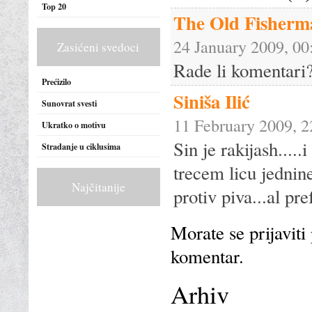
Top 20
The Old Fisherm
24 January 2009, 00
Zasićeni svedoci
Rade li komentari
Prećizilo
Siniša Ilić
Sunovrat svesti
11 February 2009, 2
Ukratko o motivu
Sin je rakijash.....
Stradanje u ciklusima
trecem licu jednin
Najčitanije
protiv piva...al pre
Morate se prijaviti
komentar.
Arhiv